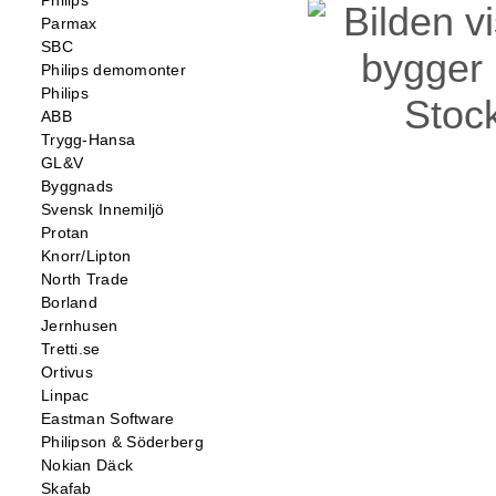
Philips
Parmax
SBC
Philips demomonter
Philips
ABB
Trygg-Hansa
GL&V
Byggnads
Svensk Innemiljö
Protan
Knorr/Lipton
North Trade
Borland
Jernhusen
Tretti.se
Ortivus
Linpac
Eastman Software
Philipson & Söderberg
Nokian Däck
Skafab