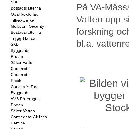
SBC
På VA-Mässa
Bostadsrätterna
Opal bokförlag
Vatten upp s
Tillväxtverket
Multicom Security
forskning oc
Bostadsrätterna
Trygg-Hansa
bl.a. vatten
SKB
Byggnads
Protan
Säker vatten
Cederroth
Cederroth
Ricoh
Concha Y Toro
Byggnads
VVS-Företagen
Protan
Säker Vatten
Continental Airlines
Camina