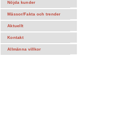
Nöjda kunder
Mässor/Fakta och trender
Aktuellt
Kontakt
Allmänna villkor