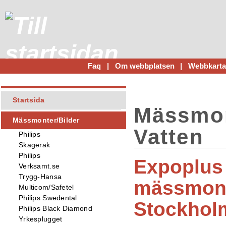
Faq
|
Om webbplatsen
|
Webbkart
Startsida
Mässmon
Mässmonter/Bilder
Vatten
Philips
Skagerak
Philips
Expoplus
Verksamt.se
Trygg-Hansa
mässmont
Multicom/Safetel
Philips Swedental
Stockholm
Philips Black Diamond
Yrkesplugget