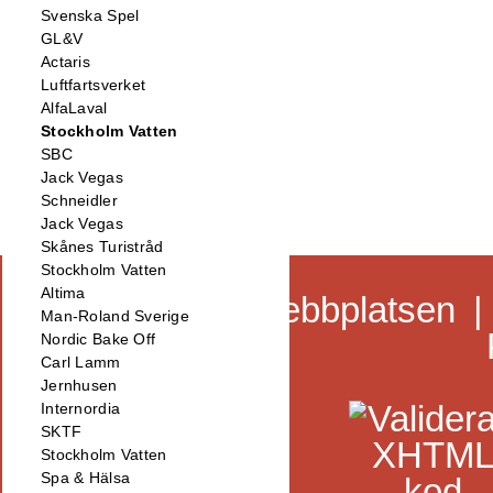
Svenska Spel
GL&V
Actaris
Luftfartsverket
AlfaLaval
Stockholm Vatten
SBC
Jack Vegas
Schneidler
Jack Vegas
Skånes Turistråd
Stockholm Vatten
Altima
Faq
|
Om webbplatsen
Man-Roland Sverige
Nordic Bake Off
Carl Lamm
Jernhusen
Internordia
SKTF
Stockholm Vatten
Spa & Hälsa