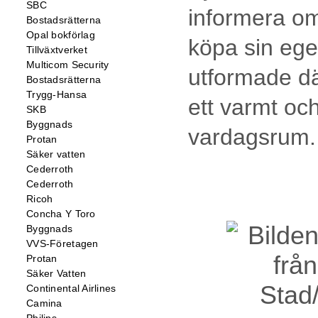
SBC
informera om
Bostadsrätterna
Opal bokförlag
köpa sin ege
Tillväxtverket
Multicom Security
utformade d
Bostadsrätterna
Trygg-Hansa
ett varmt och
SKB
Byggnads
vardagsrum.
Protan
Säker vatten
Cederroth
Cederroth
Ricoh
Concha Y Toro
Byggnads
VVS-Företagen
Protan
Säker Vatten
Continental Airlines
Camina