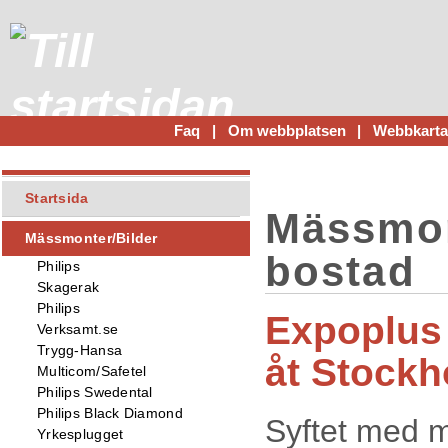
Faq
|
Om webbplatsen
|
Webbkart
Startsida
Mässmon
Mässmonter/Bilder
bostad
Philips
Skagerak
Philips
Expoplus
Verksamt.se
Trygg-Hansa
åt Stockh
Multicom/Safetel
Philips Swedental
Philips Black Diamond
Syftet med m
Yrkesplugget