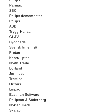
Philips
Parmax
SBC
Philips demomonter
Philips
ABB
Trygg-Hansa
GL&V
Byggnads
Svensk Innemiljö
Protan
Knorr/Lipton
North Trade
Borland
Jernhusen
Tretti.se
Ortivus
Linpac
Eastman Software
Philipson & Söderberg
Nokian Däck
Skafab